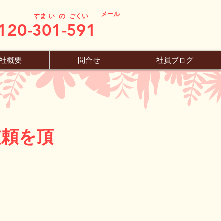
メール
すま い の ごくい
120-301-591
社概要
問合せ
社員ブログ
依頼を頂