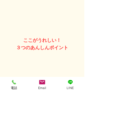
ここがうれしい！
３つのあんしんポイント
電話
Email
LINE
①一緒に見られて安心
一番の特徴は屋根に登らず点検できる
という点です！
見てほしい箇所なども伺いながら