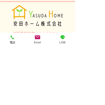
埼玉県所沢市けやき台2-7-6
第三安田ビル1F
電話
Email
LINE
TEL：04-2925-7888
E-mail：yasuda@
yasudahm-rf.com
適格請求書発行事業者登録番号：
​T4030001025196