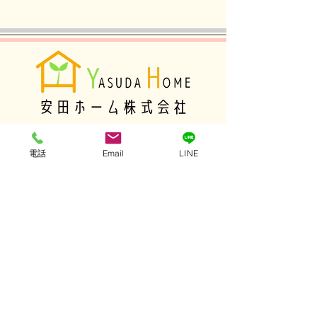
埼玉県所沢市けやき台2-7-6
電話
Email
LINE
第三安田ビル1F
TEL：04-2925-7888
E-mail：yasuda@
yasudahm-rf.com
適格請求書発行事業者登録番号：
​T4030001025196