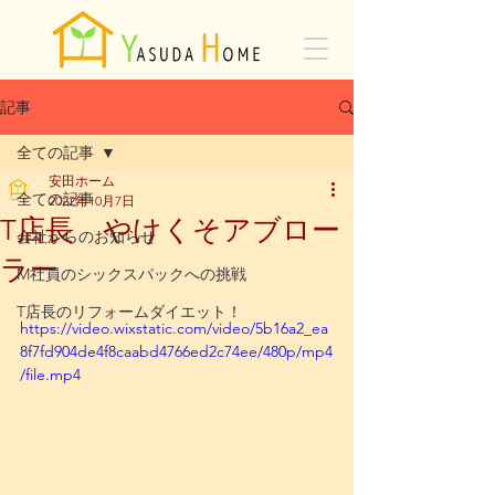
記事
全ての記事
安田ホーム
全ての記事
2022年10月7日
T店長 やけくそアブロー
会社からのお知らせ
ラー
M社員のシックスパックへの挑戦
T店長のリフォームダイエット！
https://video.wixstatic.com/video/5b16a2_ea
8f7fd904de4f8caabd4766ed2c74ee/480p/mp4
/file.mp4