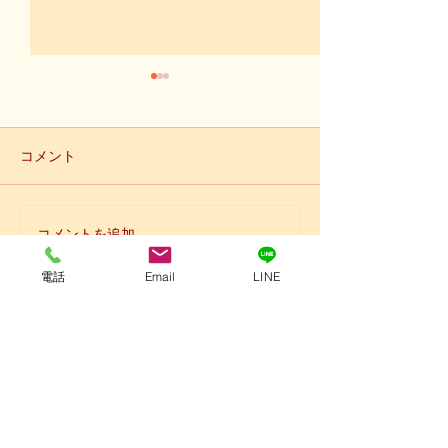
コメント
コメントを追加…
T店長の糖質制限ダイエッ
T店長の糖質制
ト日記 11月14日
ト日記 11月12
電話
Email
LINE