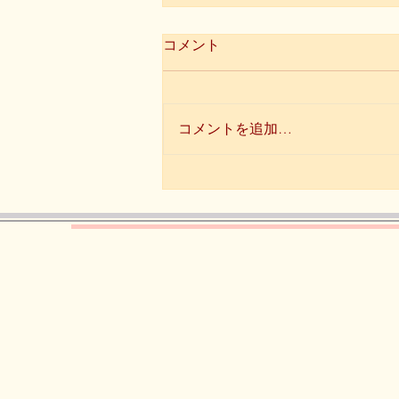
コメント
コメントを追加…
T店長の糖質制限ダイエット
日記 11月15日