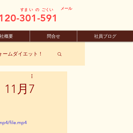
メール
すま い の ごくい
120-301-591
社概要
問合せ
社員ブログ
ォームダイエット！
11月7
mp4/file.mp4