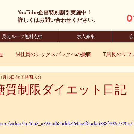
YouTube企画特別割引実施中！
0
​詳しくはお問い合わせください。
見えルーフ無料点検
求人募集
会
せ
M社員のシックスパックへの挑戦
T店長のリフ
11月15日
読了時間: 0分
糖質制限ダイエット日記 
ic.com/video/5b16a2_c793cd525dd04645a4f2ad0d332f902c/720p/