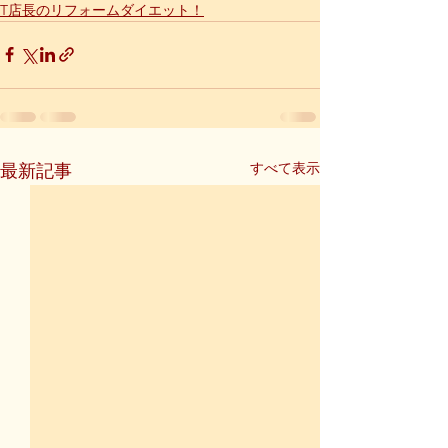
T店長のリフォームダイエット！
すべて表示
最新記事