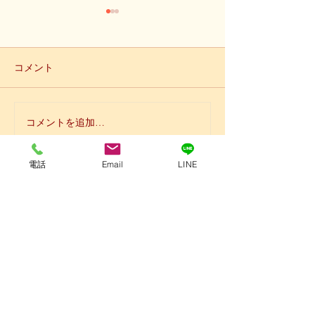
コメント
コメントを追加…
【いよいよ明日、所沢シ
【所沢シティマ
ティマラソン】
で、あと２日】
電話
Email
LINE
埼玉県所沢市けやき台2-7-6
第三安田ビル1F