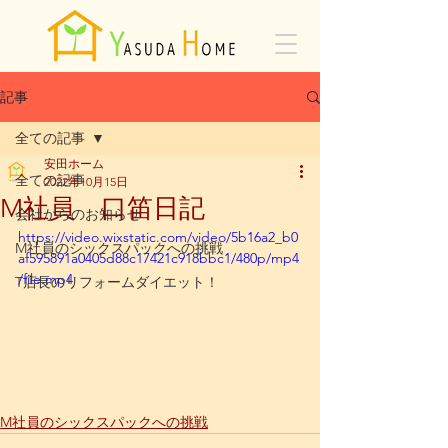
記事
全ての記事
安田ホーム
全ての記事
2022年10月15日
M社員 口笛日記
会社からのお知らせ
https://video.wixstatic.com/video/5b16a2_b0
M社員のシックスパックへの挑戦
af595891a0405d88c17421c918bbc1/480p/mp4
/file.mp4
T店長のリフォームダイエット！
M社員のシックスパックへの挑戦