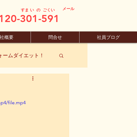
メール
すま い の ごくい
120-301-591
社概要
問合せ
社員ブログ
ォームダイエット！
p4/file.mp4