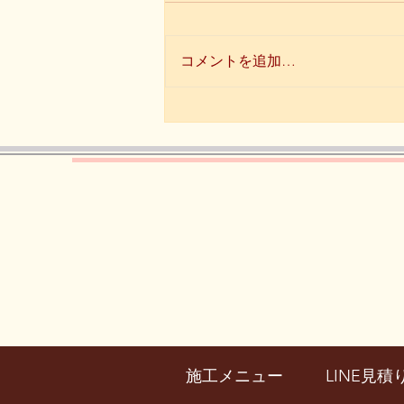
コメントを追加…
【所沢シティマラソン結
果！】
施工メニュー
LINE見積