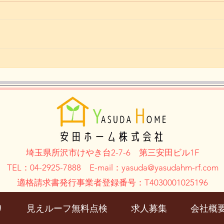
【いよいよ明日、所沢シティ
【所
マラソン】
あと
埼玉県所沢市けやき台2-7-6
第三安田ビル1F
TEL：04-2925-7888 E-mail：yasuda@
yasudahm-rf.com
適格請求書発行事業者登録番号：T4030001025196
り
見えルーフ無料点検
求人募集
会社概