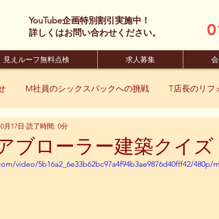
YouTube企画特別割引実施中！
0
​詳しくはお問い合わせください。
見えルーフ無料点検
求人募集
会
せ
M社員のシックスパックへの挑戦
T店長のリフ
10月17日
読了時間: 0分
アブローラー建築クイズ
ic.com/video/5b16a2_6e33b62bc97a4f94b3ae9876d40fff42/480p/m