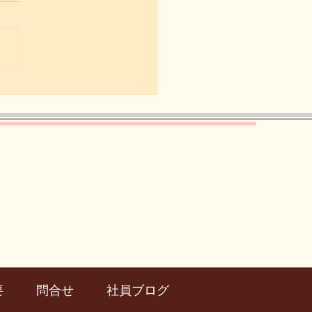
沢シティマラソンまで、
２日】
要
問合せ
社員ブログ