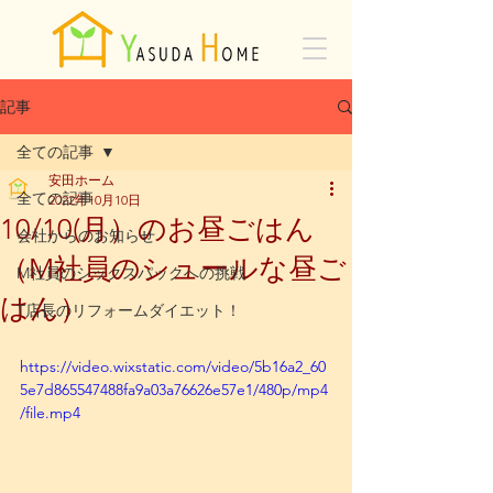
記事
全ての記事
安田ホーム
全ての記事
2022年10月10日
10/10(月）のお昼ごはん
会社からのお知らせ
（M社員のシュールな昼ご
M社員のシックスパックへの挑戦
はん）
T店長のリフォームダイエット！
https://video.wixstatic.com/video/5b16a2_60
5e7d865547488fa9a03a76626e57e1/480p/mp4
/file.mp4