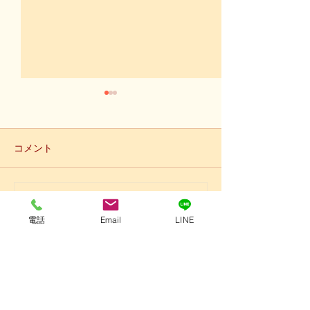
コメント
コメントを追加…
【いよいよ明日、所沢シ
【所沢シティマ
ティマラソン】
で、あと２日】
電話
Email
LINE