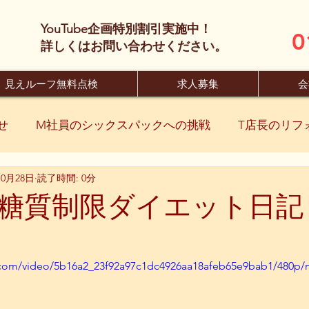
YouTube企画特別割引実施中！
0
​詳しくはお問い合わせください。
見えルーフ無料点検
求人募集
会
せ
M社員のシックスパックへの挑戦
T店長のリフ
10月28日
読了時間: 0分
糖質制限ダイエット日記 
ic.com/video/5b16a2_23f92a97c1dc4926aa18afeb65e9bab1/480p/