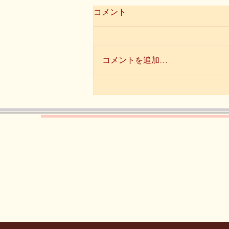
コメント
コメントを追加…
T店長の糖質制限ダイエット
日記 11月15日