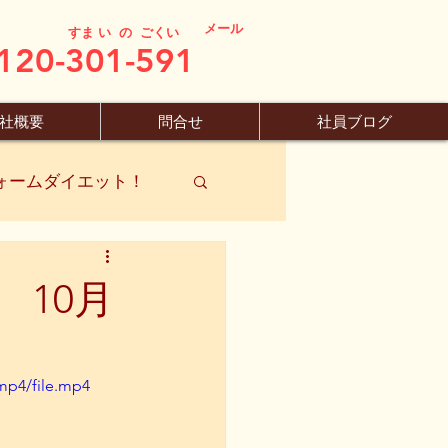
メール
すま い の ごくい
120-301-591
社概要
問合せ
社員ブログ
ォームダイエット！
10月
mp4/file.mp4