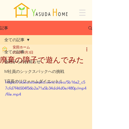
記事
全ての記事
安田ホーム
全ての記事
2023年2月3日
廃棄の障子で遊んでみた
会社からのお知らせ
M社員のシックスパックへの挑戦
T店長のリフォームダイエット！
https://video.wixstatic.com/video/5b16a2_c5
7cfd7f46504f56b2a71a5b34dd4d0e/480p/mp4
/file.mp4