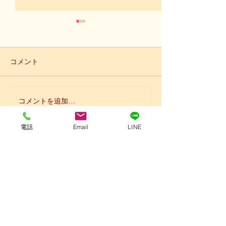
コメント
コメントを追加…
【所沢シティマラソン結
【いよいよ明日
果！】
ティマラソン】
電話
Email
LINE
埼玉県所沢市けやき台2-7-6