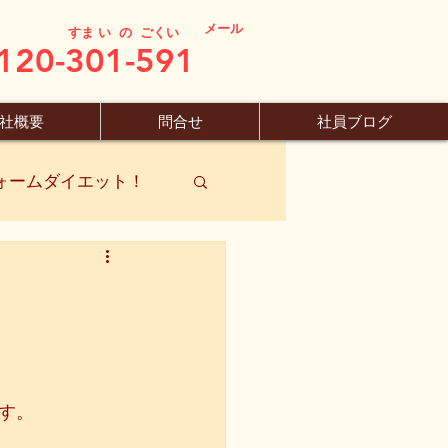
メール
すま い の ごくい
120-301-591
社概要
問合せ
社員ブログ
ォームダイエット！
す。