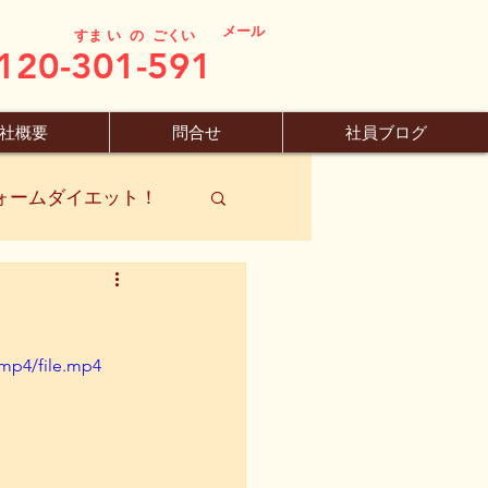
メール
すま い の ごくい
120-301-591
社概要
問合せ
社員ブログ
ォームダイエット！
mp4/file.mp4