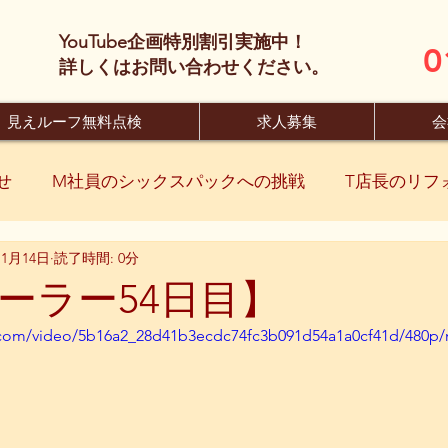
YouTube企画特別割引実施中！
0
​詳しくはお問い合わせください。
見えルーフ無料点検
求人募集
会
せ
M社員のシックスパックへの挑戦
T店長のリフ
11月14日
読了時間: 0分
ーラー54日目】
ic.com/video/5b16a2_28d41b3ecdc74fc3b091d54a1a0cf41d/480p/