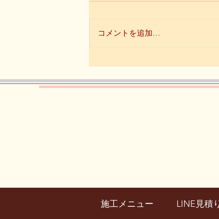
コメントを追加…
【所沢シティマラソン結
果！】
施工メニュー
LINE見積