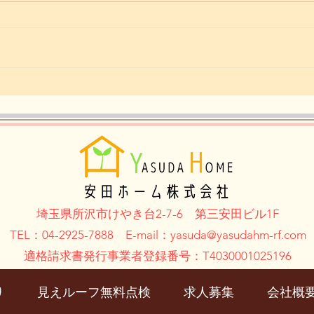
【いよいよ明日、所沢シティ
【所
マラソン】
あと
埼玉県所沢市けやき台2-7-6
第三安田ビル1F
TEL：04-2925-7888 E-mail：yasuda@
yasudahm-rf.com
適格請求書発行事業者登録番号：T4030001025196
り
見えルーフ無料点検
求人募集
会社概