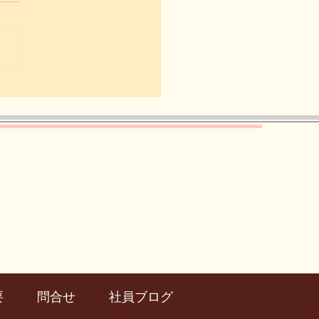
沢シティマラソンまで、
２日】
要
問合せ
社員ブログ